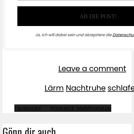
Ja, ich will dabei sein und akzeptiere die
Datenschut
Leave a comment
Lärm
Nachtruhe
schlaf
Facebook
X
Pinterest
E-Mail
WhatsApp
Gönn dir auch