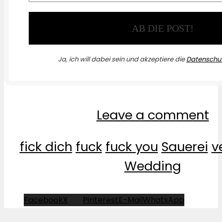
Ja, ich will dabei sein und akzeptiere die
Datenschut
Leave a comment
fick dich
fuck
fuck you
Sauerei
v
Wedding
Facebook
X
Pinterest
E-Mail
WhatsApp