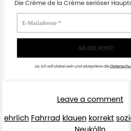
Die Crème de la Crème seriöser Haupts
Ja, ich will dabei sein und akzeptiere die
Datenschut
Leave a comment
ehrlich
Fahrrad
klauen
korrekt
sozi
Neukölln