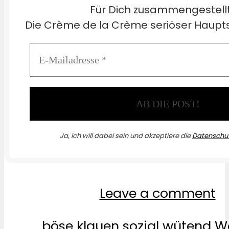
Für Dich zusammengestell
Die Crème de la Crème seriöser Haupts
Ja, ich will dabei sein und akzeptiere die
Datenschut
Leave a comment
böse
klauen
sozial
wütend
W