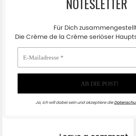
NOTESLETTER
Für Dich zusammengestell
Die Crème de la Crème seriöser Haupts
Ja, ich will dabei sein und akzeptiere die
Datenschut