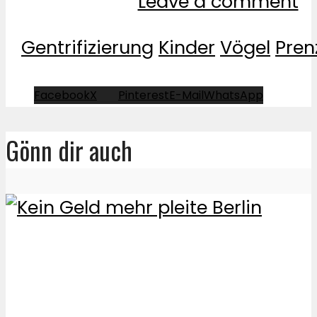
Leave a comment
Gentrifizierung
Kinder
Vögel
Pren
Facebook
X
Pinterest
E-Mail
WhatsApp
Gönn dir auch