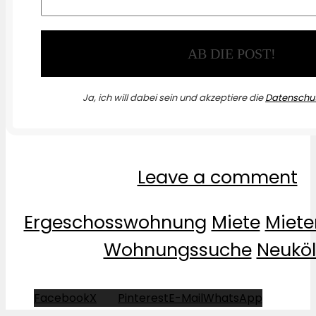
Ja, ich will dabei sein und akzeptiere die
Datenschut
Leave a comment
Ergeschosswohnung
Miete
Miet
Wohnungssuche
Neuköl
Facebook
X
Pinterest
E-Mail
WhatsApp