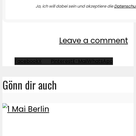
Ja, ich will dabei sein und akzeptiere die
Datenschut
Leave a comment
Facebook
X
Pinterest
E-Mail
WhatsApp
Gönn dir auch