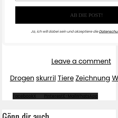
Ja, ich will dabei sein und akzeptiere die
Datenschut
Leave a comment
Drogen
skurril
Tiere
Zeichnung
W
Facebook
X
Pinterest
E-Mail
WhatsApp
Gönn dir auch