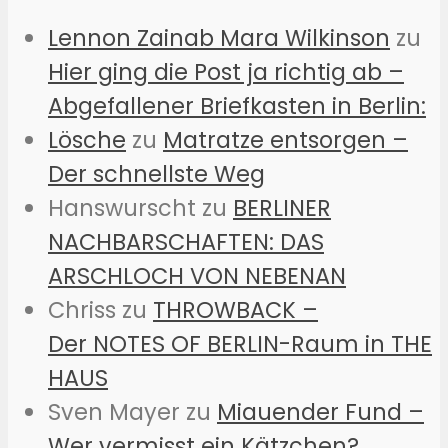
Lennon Zainab Mara Wilkinson
zu
Hier ging die Post ja richtig ab –
Abgefallener Briefkasten in Berlin:
Lösche
zu
Matratze entsorgen –
Der schnellste Weg
Hanswurscht
zu
BERLINER
NACHBARSCHAFTEN: DAS
ARSCHLOCH VON NEBENAN
Chriss
zu
THROWBACK –
Der NOTES OF BERLIN-Raum in THE
HAUS
Sven Mayer
zu
Miauender Fund –
Wer vermisst ein Kätzchen?