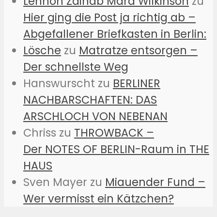
Lennon Zainab Mara Wilkinson
zu
Hier ging die Post ja richtig ab –
Abgefallener Briefkasten in Berlin:
Lösche
zu
Matratze entsorgen –
Der schnellste Weg
Hanswurscht
zu
BERLINER
NACHBARSCHAFTEN: DAS
ARSCHLOCH VON NEBENAN
Chriss
zu
THROWBACK –
Der NOTES OF BERLIN-Raum in THE
HAUS
Sven Mayer
zu
Miauender Fund –
Wer vermisst ein Kätzchen?