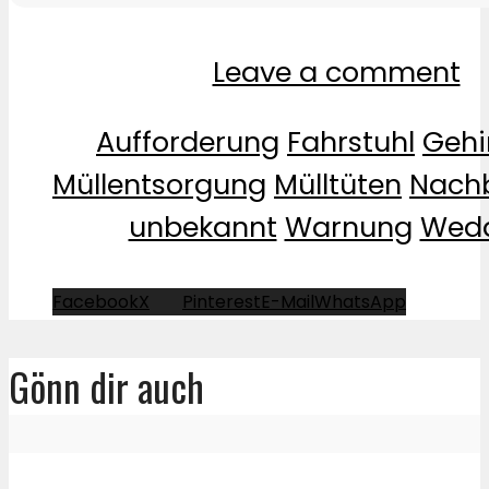
Leave a comment
Aufforderung
Fahrstuhl
Gehi
Müllentsorgung
Mülltüten
Nach
unbekannt
Warnung
Wed
Facebook
X
Pinterest
E-Mail
WhatsApp
Gönn dir auch