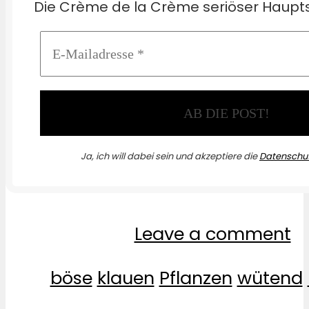
Die Crème de la Crème seriöser Haupts
Ja, ich will dabei sein und akzeptiere die
Datenschut
Leave a comment
böse
klauen
Pflanzen
wütend