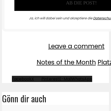
Ja, ich will dabei sein und akzeptiere die
Datenschut
Leave a comment
Notes of the Month
Platz
Facebook
X
Pinterest
E-Mail
WhatsApp
Gönn dir auch