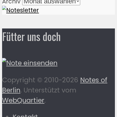
Archiv
Fütter uns doch
Copyright © 2010-2026
Notes of
Berlin
. Unterstützt vom
WebQuartier
.