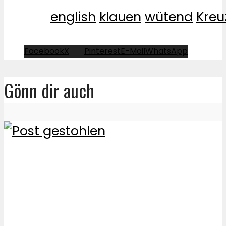
english
klauen
wütend
Kreu
Facebook
X
Pinterest
E-Mail
WhatsApp
Gönn dir auch