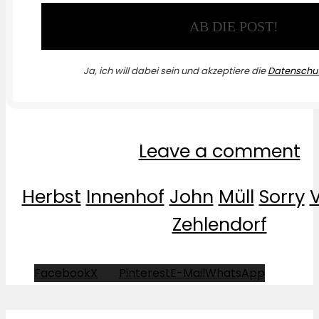
Ja, ich will dabei sein und akzeptiere die
Datenschut
Leave a comment
Herbst
Innenhof
John
Müll
Sorry
Zehlendorf
Facebook
X
Pinterest
E-Mail
WhatsApp