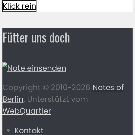
Klick rein
Fütter uns doch
Copyright © 2010-2026
Notes of
Berlin
. Unterstützt vom
WebQuartier
.
Kontakt