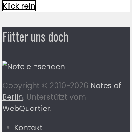
Klick rein
Fütter uns doch
Copyright © 2010-2026
Notes of
Berlin
. Unterstützt vom
WebQuartier
.
Kontakt