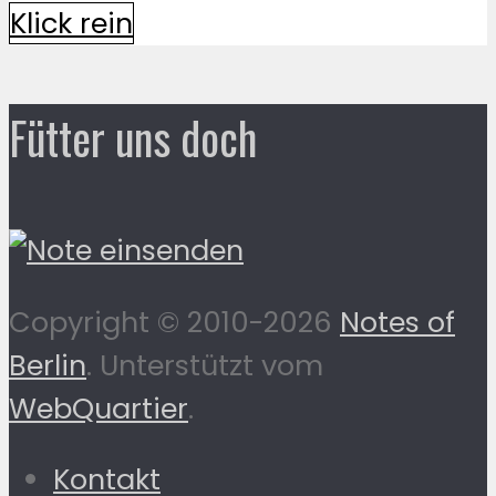
Klick rein
Fütter uns doch
Copyright © 2010-2026
Notes of
Berlin
. Unterstützt vom
WebQuartier
.
Kontakt