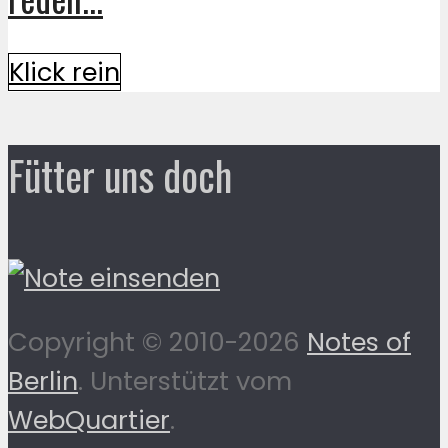
Klick rein
Fütter uns doch
Copyright © 2010-2026
Notes of
Berlin
. Unterstützt vom
WebQuartier
.