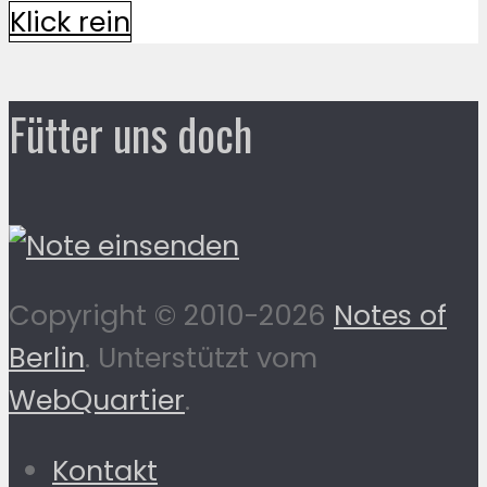
Klick rein
Fütter uns doch
Copyright © 2010-2026
Notes of
Berlin
. Unterstützt vom
WebQuartier
.
Kontakt