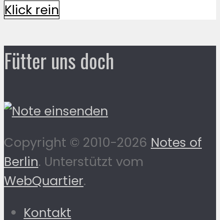
Klick rein
Fütter uns doch
Copyright © 2010-2026
Notes of
Berlin
. Unterstützt vom
WebQuartier
.
Kontakt