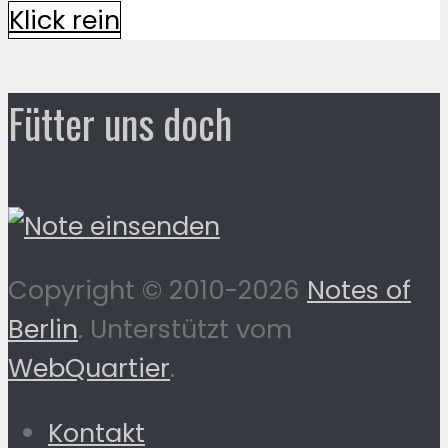
Klick rein
Fütter uns doch
Copyright © 2010-2026
Notes of
Berlin
. Unterstützt vom
WebQuartier
.
Kontakt