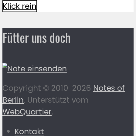
Klick rein
Fütter uns doch
Copyright © 2010-2026
Notes of
Berlin
. Unterstützt vom
WebQuartier
.
Kontakt