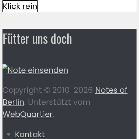
Klick rein
Fütter uns doch
Copyright © 2010-2026
Notes of
Berlin
. Unterstützt vom
WebQuartier
.
Kontakt