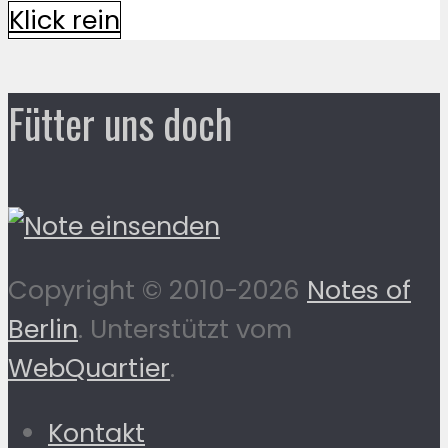
Klick rein
Fütter uns doch
Copyright © 2010-2026
Notes of
Berlin
. Unterstützt vom
WebQuartier
.
Kontakt