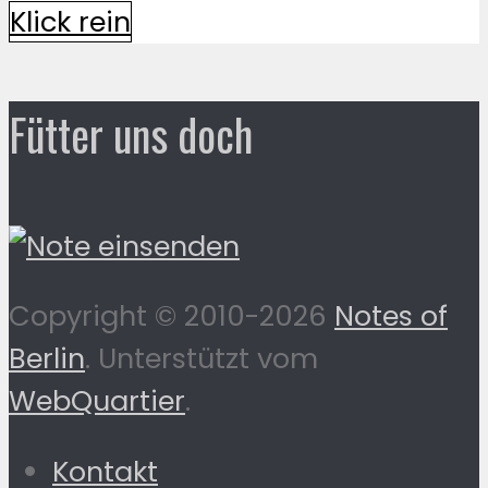
Klick rein
Fütter uns doch
Copyright © 2010-2026
Notes of
Berlin
. Unterstützt vom
WebQuartier
.
Kontakt