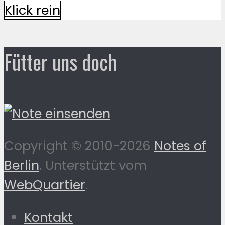
Klick rein
Fütter uns doch
Copyright © 2010-2026
Notes of
Berlin
. Unterstützt vom
WebQuartier
.
Kontakt