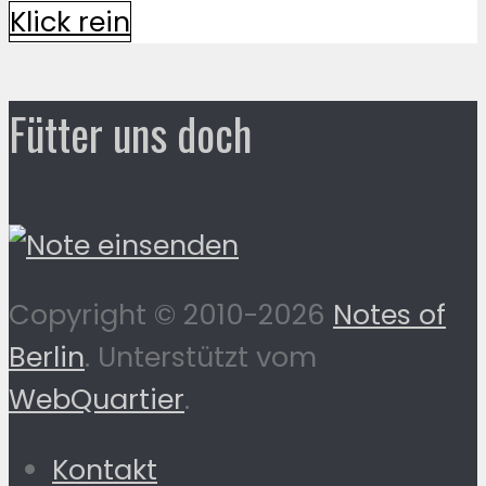
Klick rein
Fütter uns doch
Copyright © 2010-2026
Notes of
Berlin
. Unterstützt vom
WebQuartier
.
Kontakt