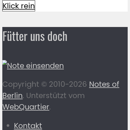
Klick rein
Fütter uns doch
Copyright © 2010-2026
Notes of
Berlin
. Unterstützt vom
WebQuartier
.
Kontakt