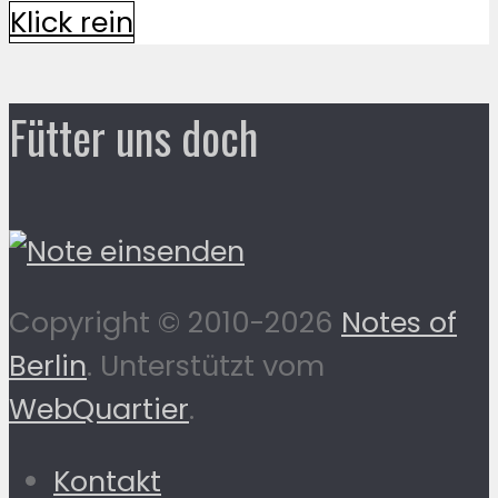
Klick rein
Fütter uns doch
Copyright © 2010-2026
Notes of
Berlin
. Unterstützt vom
WebQuartier
.
Kontakt