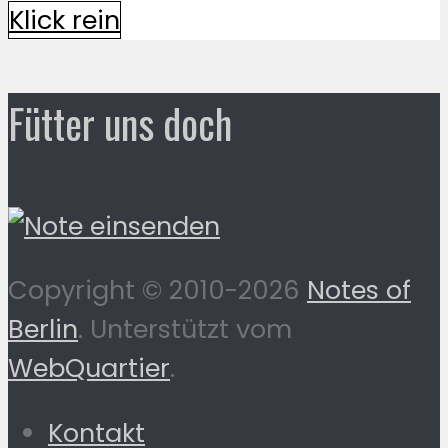
Klick rein
Fütter uns doch
Copyright © 2010-2026
Notes of
Berlin
. Unterstützt vom
WebQuartier
.
Kontakt