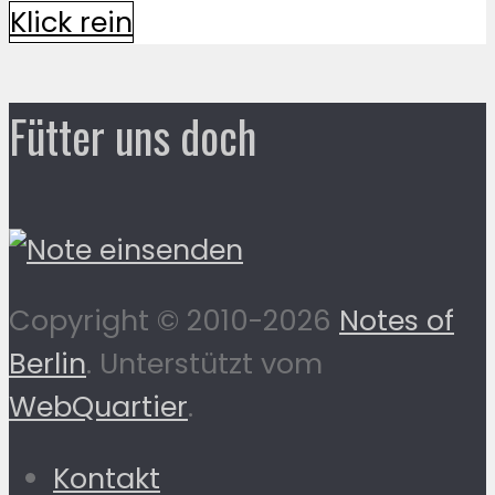
Klick rein
Fütter uns doch
Copyright © 2010-2026
Notes of
Berlin
. Unterstützt vom
WebQuartier
.
Kontakt