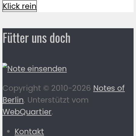
Klick rein
Fütter uns doch
Copyright © 2010-2026
Notes of
Berlin
. Unterstützt vom
WebQuartier
.
Kontakt