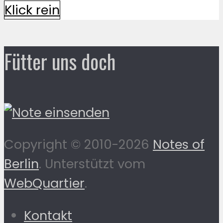
Klick rein
Fütter uns doch
Copyright © 2010-2026
Notes of
Berlin
. Unterstützt vom
WebQuartier
.
Kontakt