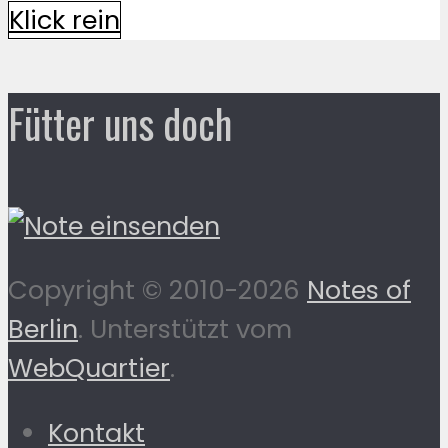
Klick rein
Fütter uns doch
Copyright © 2010-2026
Notes of
Berlin
. Unterstützt vom
WebQuartier
.
Kontakt