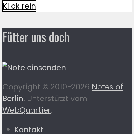
Klick rein
Fütter uns doch
Copyright © 2010-2026
Notes of
Berlin
. Unterstützt vom
WebQuartier
.
Kontakt