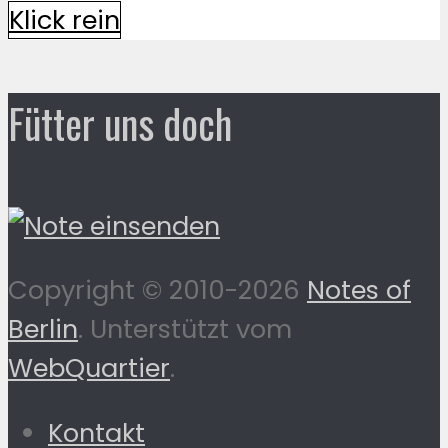
Klick rein
Fütter uns doch
Copyright © 2010-2026
Notes of
Berlin
. Unterstützt vom
WebQuartier
.
Kontakt