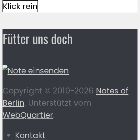
Klick rein
Fütter uns doch
Copyright © 2010-2026
Notes of
Berlin
. Unterstützt vom
WebQuartier
.
Kontakt