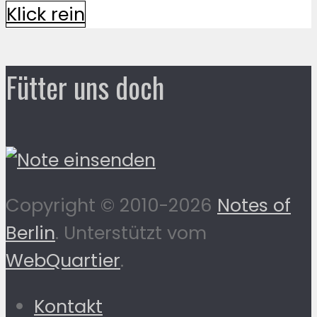
Klick rein
Fütter uns doch
Copyright © 2010-2026
Notes of
Berlin
. Unterstützt vom
WebQuartier
.
Kontakt