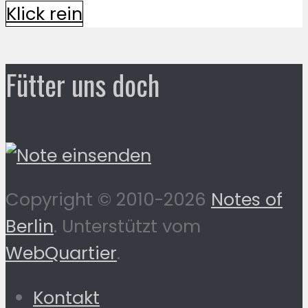
Klick rein
Fütter uns doch
Copyright © 2010-2026
Notes of
Berlin
. Unterstützt vom
WebQuartier
.
Kontakt