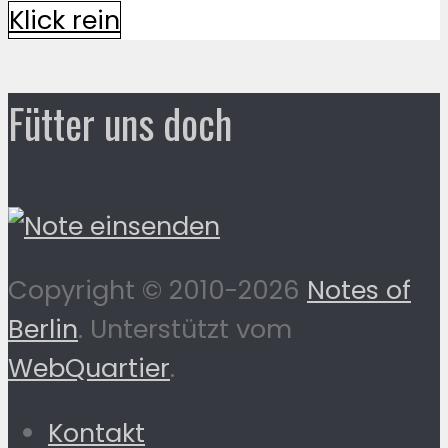
Klick rein
Fütter uns doch
Copyright © 2010-2026
Notes of
Berlin
. Unterstützt vom
WebQuartier
.
Kontakt