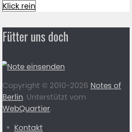
Klick rein
Fütter uns doch
Copyright © 2010-2026
Notes of
Berlin
. Unterstützt vom
WebQuartier
.
Kontakt