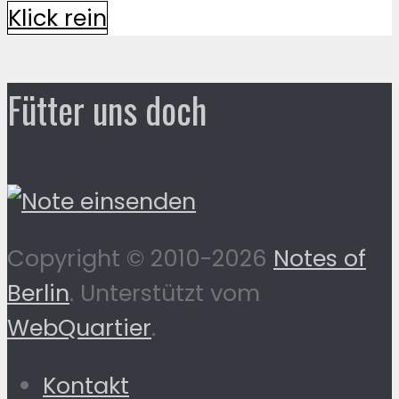
Klick rein
Fütter uns doch
Copyright © 2010-2026
Notes of
Berlin
. Unterstützt vom
WebQuartier
.
Kontakt