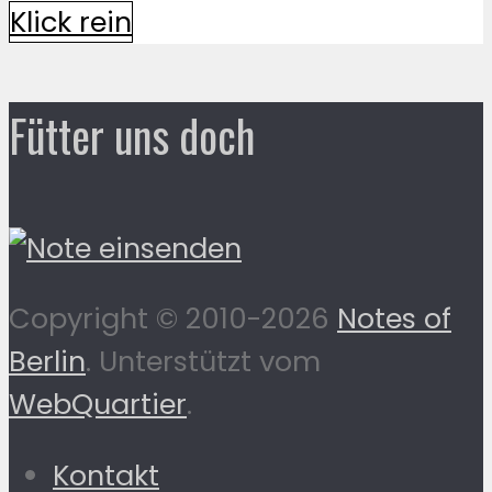
Klick rein
Fütter uns doch
Copyright © 2010-2026
Notes of
Berlin
. Unterstützt vom
WebQuartier
.
Kontakt