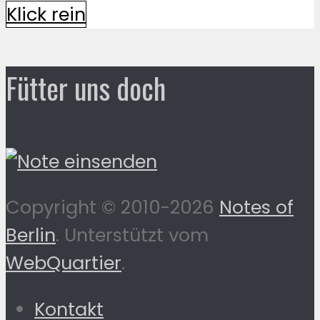
Klick rein
Fütter uns doch
Copyright © 2010-2026
Notes of
Berlin
. Unterstützt vom
WebQuartier
.
Kontakt