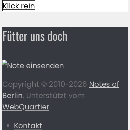
Klick rein
Fütter uns doch
Copyright © 2010-2026
Notes of
Berlin
. Unterstützt vom
WebQuartier
.
Kontakt