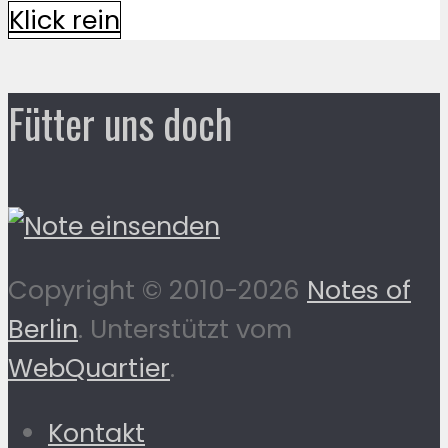
Klick rein
Fütter uns doch
Copyright © 2010-2026
Notes of
Berlin
. Unterstützt vom
WebQuartier
.
Kontakt