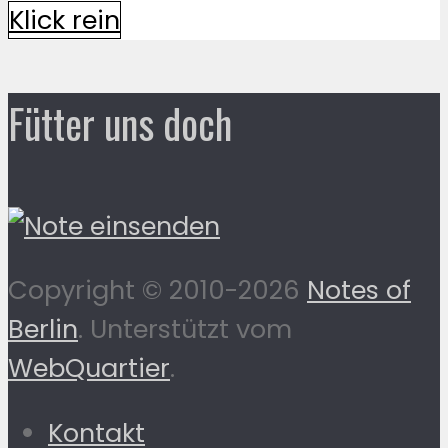
Klick rein
Fütter uns doch
Copyright © 2010-2026
Notes of
Berlin
. Unterstützt vom
WebQuartier
.
Kontakt