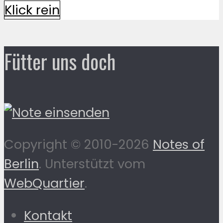
Klick rein
Fütter uns doch
Copyright © 2010-2026
Notes of
Berlin
. Unterstützt vom
WebQuartier
.
Kontakt