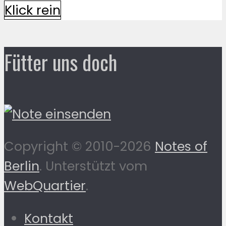
Klick rein
Fütter uns doch
Copyright © 2010-2026
Notes of
Berlin
. Unterstützt vom
WebQuartier
.
Kontakt