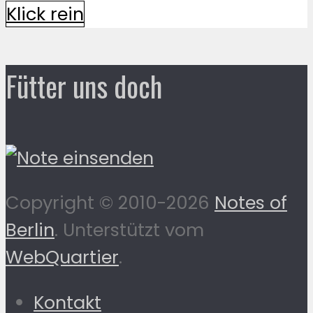
Klick rein
Fütter uns doch
Copyright © 2010-2026
Notes of
Berlin
. Unterstützt vom
WebQuartier
.
Kontakt