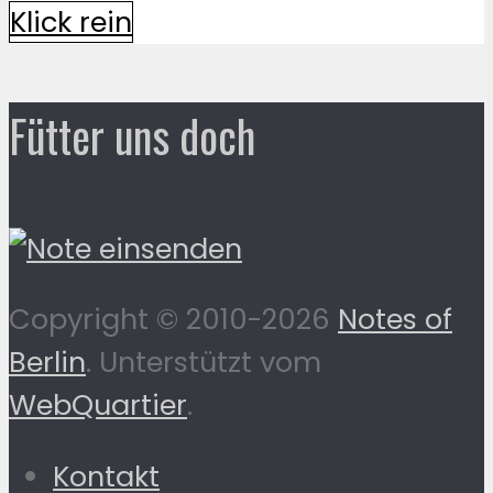
Klick rein
Fütter uns doch
Copyright © 2010-2026
Notes of
Berlin
. Unterstützt vom
WebQuartier
.
Kontakt